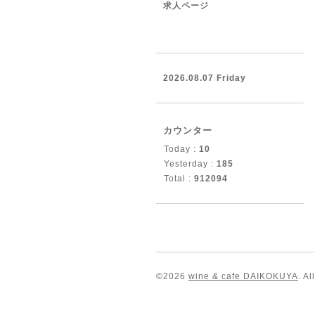
求人ページ
2026.08.07 Friday
カウンター
Today :
10
Yesterday :
185
Total :
912094
©2026
wine & cafe DAIKOKUYA
. A